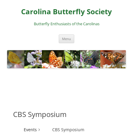
Skip
to
Carolina Butterfly Society
content
Butterfly Enthusiasts of the Carolinas
Menu
CBS Symposium
Events
CBS Symposium