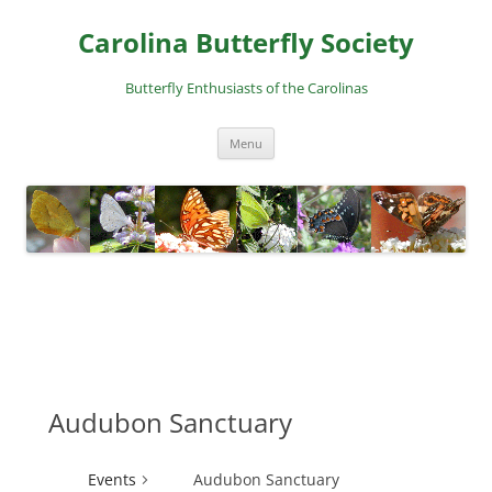
Skip
to
Carolina Butterfly Society
content
Butterfly Enthusiasts of the Carolinas
Menu
Audubon Sanctuary
Events
Audubon Sanctuary