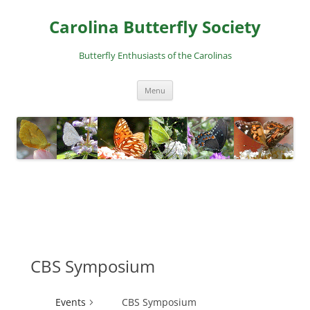
Skip
to
Carolina Butterfly Society
content
Butterfly Enthusiasts of the Carolinas
Menu
CBS Symposium
Events
CBS Symposium